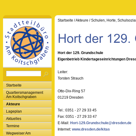
Startseite
/
Akteure
/
Schulen, Horte, Schulsozia
Hort der 129. Grundschule
Eigenbetrieb Kindertageseinrichtungen Dres
Leiter:
Torsten Strauch
Startseite
Otto-Dix-Ring 57
Quartiersmanagement
Am Koitschgraben
01219 Dresden
Akteure
Tel.: 0351 - 27 29 33 45
Lageplan
Fax: 0351 - 27 29 33 47
Aktuelles
E-Mail:
Hort-129.Grundschule@dresden.de
Termine
Internet:
www.dresden.de/kitas
Wegweiser Am